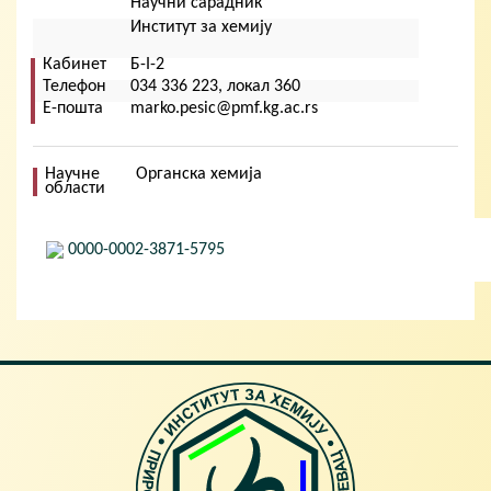
Кориснички мени
Научни сарадник
Институт за хемију
Кабинет
Б-I-2
Телефон
034 336 223, локал 360
Е-пошта
marko.pesic@pmf.kg.ac.rs
Научне
Органска хемија
области
0000-0002-3871-5795