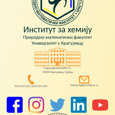
Институт за хемију
Природно-математички факултет
Универзитет у Крагујевцу
Радоја Домановића 12,
34000 Крагујевац, Србија
hemija.kg@pmf.kg.ac.rs
034/336-223, 034/335-040