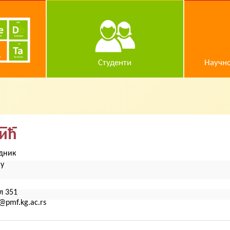
Студенти
Научно
вић
дник
ју
л 351
@pmf.kg.ac.rs