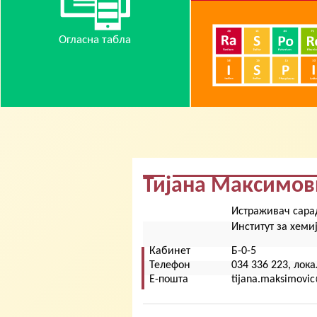
Огласна табла
Тијана Максимо
Истраживач сара
Институт за хеми
Кабинет
Б-0-5
Телефон
034 336 223, лока
Е-пошта
tijana.maksimovic