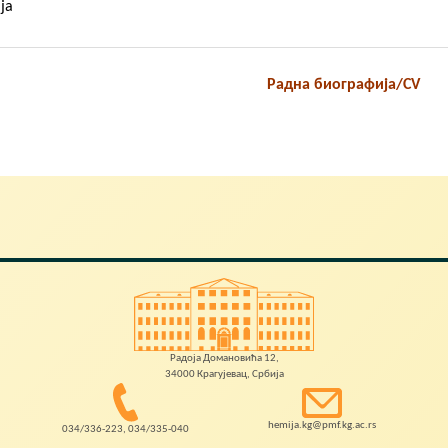
ја
Радна биографија/CV
Радоја Домановића 12,
34000 Крагујевац, Србија
hemija.kg@pmf.kg.ac.rs
034/336-223, 034/335-040