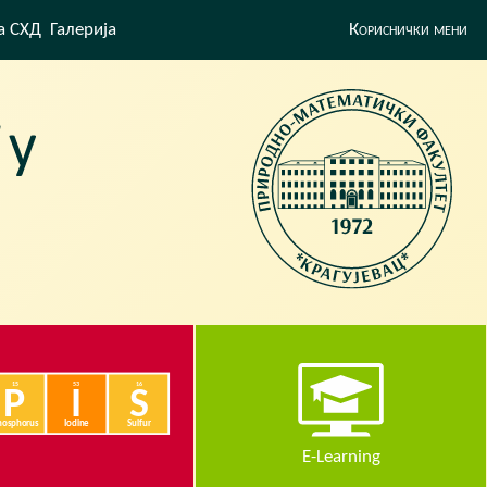
а СХД
Галерија
Кориснички мени
E-Learning