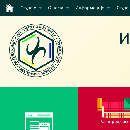
Студије
О нама
Информације
Студе
Основне академске студије
Институт
Вести
Оглас
Мастер академске студије
Наставници и сарадници
E-lear
Докторске академске студије
Распо
Акредитација
Инфор
Упис
Распо
Заврш
Струч
Избор
Распоред часо