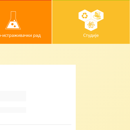
-истраживачки рад
Студије