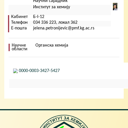
Кориснички мени
Научни сарадник
Институт за хемију
Кабинет
Б-I-12
Телефон
034 336 223, локал 362
Е-пошта
jelena.petronijevic@pmf.kg.ac.rs
Научне
Органска хемија
области
0000-0003-3427-5427