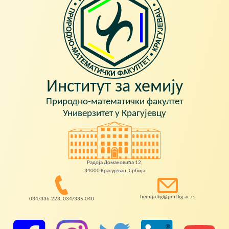
Институт за хемију
Природно-математички факултет
Универзитет у Крагујевцу
Радоја Домановића 12,
34000 Крагујевац, Србија
hemija.kg@pmf.kg.ac.rs
034/336-223, 034/335-040