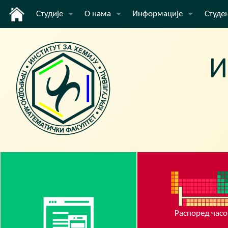
Студије
О нама
Информације
Студе
Основне академске студије
Институт
Вести
Оглас
Мастер академске студије
Наставници и сарадници
E-lear
Докторске академске студије
Распо
Акредитација
Инфор
Упис
Распо
Заврш
Струч
Избор
Распоред часо