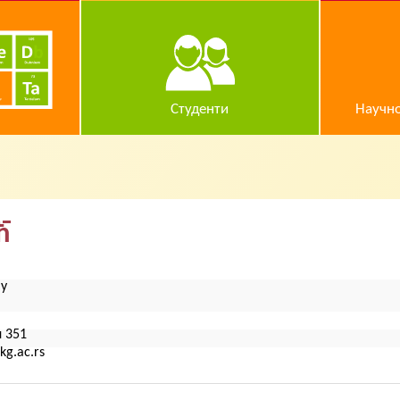
Студенти
Научно
ћ
ју
л 351
kg.ac.rs