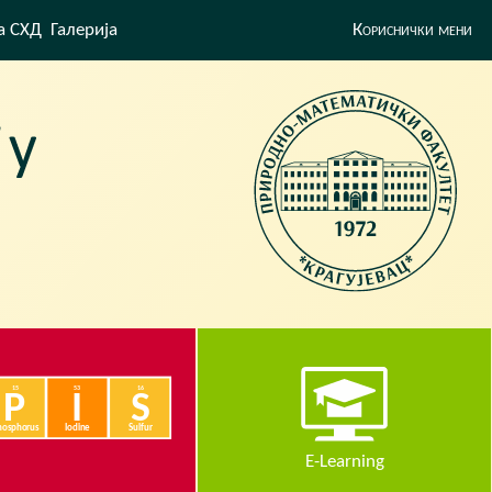
а СХД
Галерија
Кориснички мени
E-Learning