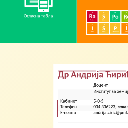
Огласна табла
Др Андрија Ћири
Доцент
Институт за хеми
Кабинет
Б-0-5
Телефон
034 336223, лока
Е-пошта
andrija.ciric@pmf.