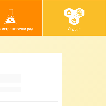
-истраживачки рад
Студије