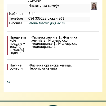
Кориснички мени
Асистент
Институт за хемију
Кабинет
Б-I-1
Телефон
034 336223, локал 361
Е-пошта
jelena.tosovic@kg.ac.rs
Предмети
Физичка хемија 1., Физичка
које
хемија 2., Молекулско
предаје у
моделирање 1., Молекулско
текућој
моделирање 2.
школској
години
Научне
Физичка органска хемија,
области
Теоријска хемија
cv