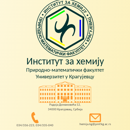
Институт за хемију
Природно-математички факултет
Универзитет у Крагујевцу
Радоја Домановића 12,
34000 Крагујевац, Србија
hemija.kg@pmf.kg.ac.rs
034/336-223, 034/335-040