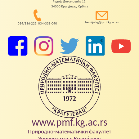
Радоја Домановића 12,
34000 Крагујевац, Србија
hemija.kg@pmf.kg.ac.rs
034/336-223, 034/335-040
www.pmf.kg.ac.rs
Природно-математички факултет