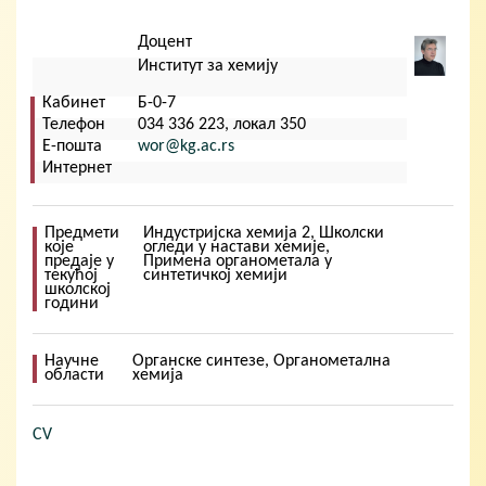
Кориснички мени
Доцент
Институт за хемију
Кабинет
Б-0-7
Телефон
034 336 223, локал 350
Е-пошта
wor@kg.ac.rs
Интернет
Предмети
Индустријска хемија 2, Школски
које
огледи у настави хемије,
предаје у
Примена органометала у
текућој
синтетичкој хемији
школској
години
Научне
Органске синтезе, Органометална
области
хемија
CV