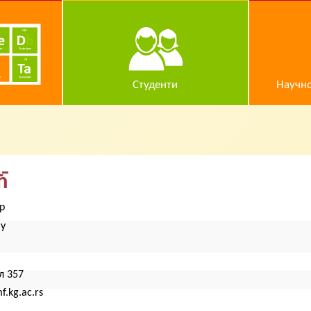
Студенти
Научно
ћ
р
ју
л 357
.kg.ac.rs