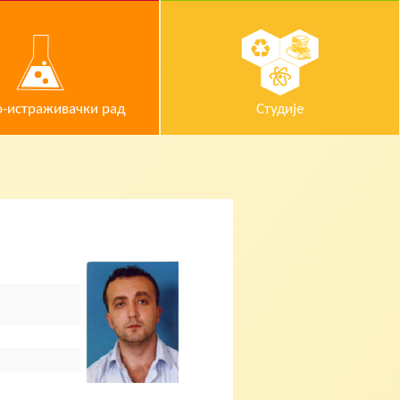
-истраживачки рад
Студије