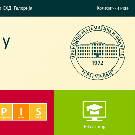
а СХД
Галерија
Кориснички мени
E-Learning