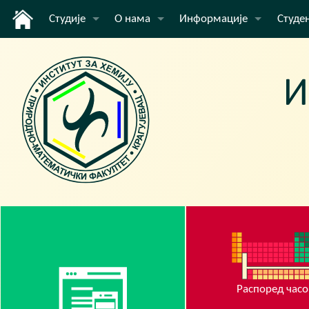
Студије
О нама
Информације
Студе
Основне академске студије
Институт
Вести
Оглас
Мастер академске студије
Наставници и сарадници
E-lear
Докторске академске студије
Распо
Акредитација
Инфор
Упис
Распо
Заврш
Струч
Избор
Распоред часо