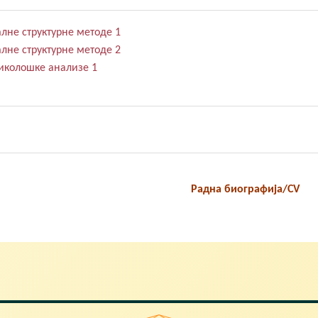
лне структурне методе 1
лне структурне методе 2
иколошке анализе 1
Радна биографија/CV