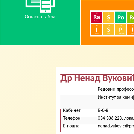
Огласна табла
Др Ненад Вукови
Редовни професо
Институт за хеми
Кабинет
Б-0-8
Телефон
034 336 223, лока
Е-пошта
nenad.vukovic@pmf