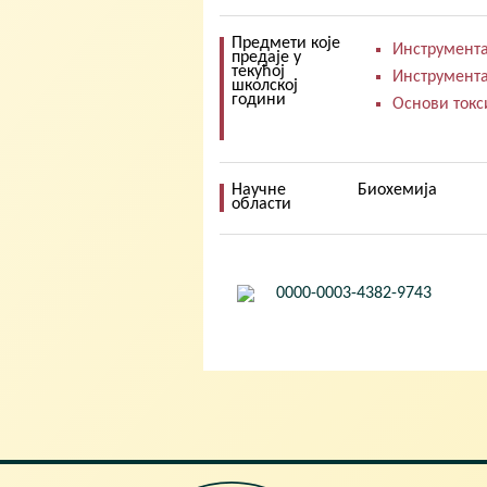
Предмети које
Инструмента
предаје у
текућој
Инструмента
школској
години
Основи токс
Научне
Биохемија
области
0000-0003-4382-9743