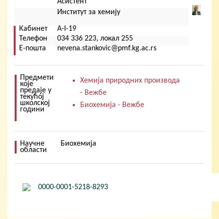
Кориснички мени
Асистент
Институт за хемију
Кабинет
А-I-19
Телефон
034 336 223, локал 255
Е-пошта
nevena.stankovic@pmf.kg.ac.rs
Предмети
Хемија природних производа
које
предаје у
- Вежбе
текућој
школској
Биохемијa - Вежбе
години
Научне
Биохемија
области
0000-0001-5218-8293