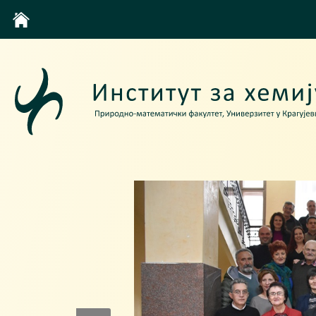
Студије
О нама
Информације
Студентски сервис
Научно-истраживачки рад
Подружница СХД
Галерија