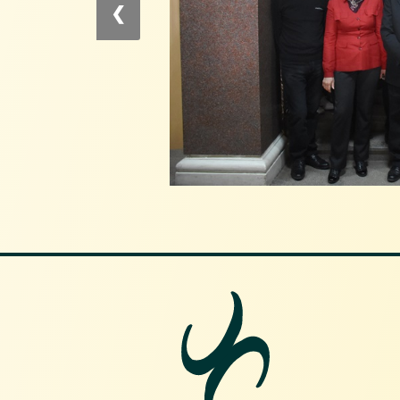
Кориснички мени
❮