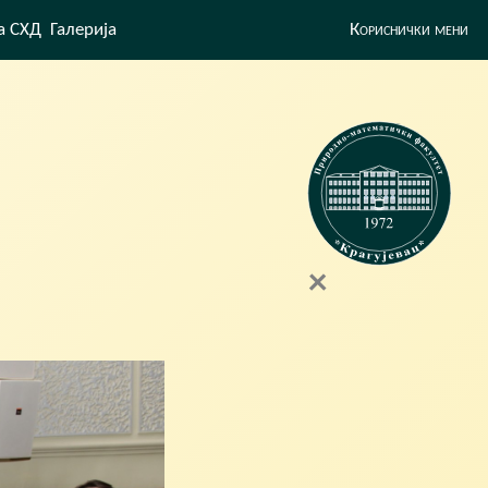
а СХД
Галерија
Кориснички мени
×