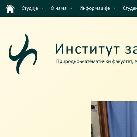
Студије
О нама
Информације
Студе
Основне академске студије
Институт
Вести
Оглас
Мастер академске студије
Наставници и сарадници
E-lear
Докторске академске студије
Распо
Акредитација
Инфор
Упис
Распо
Заврш
Струч
Избор