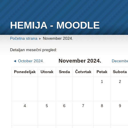
HEMIJA - MOODLE
Početna strana
November 2024.
►
Detaljan mesečni pregled:
November 2024.
◄
October 2024.
Decembe
Ponedeljak
Utorak
Sreda
Četvrtak
Petak
Subota
1
2
4
5
6
7
8
9