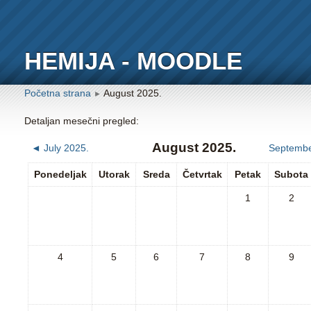
HEMIJA - MOODLE
Početna strana
August 2025.
►
Detaljan mesečni pregled:
August 2025.
◄
July 2025.
Septembe
Ponedeljak
Utorak
Sreda
Četvrtak
Petak
Subota
1
2
4
5
6
7
8
9