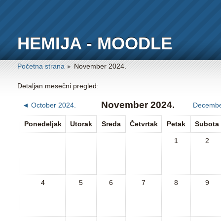
HEMIJA - MOODLE
Početna strana
November 2024.
►
Detaljan mesečni pregled:
November 2024.
◄
October 2024.
Decembe
Ponedeljak
Utorak
Sreda
Četvrtak
Petak
Subota
1
2
4
5
6
7
8
9